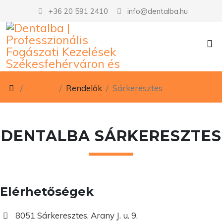
+36 20 591 2410
info@dentalba.hu
Főoldal
Rendelők
Sárkeresztes
DENTALBA SÁRKERESZTES
Elérhetőségek
8051 Sárkeresztes, Arany J. u. 9.