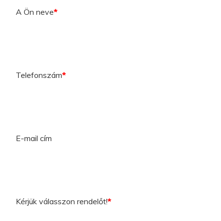
A Ön neve
*
Telefonszám
*
E-mail cím
Kérjük válasszon rendelőt!
*