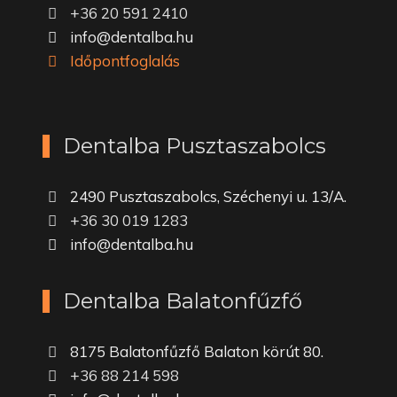
+36 20 591 2410
info@dentalba.hu
Időpontfoglalás
Dentalba Pusztaszabolcs
2490 Pusztaszabolcs, Széchenyi u. 13/A.
+36 30 019 1283
info@dentalba.hu
Dentalba Balatonfűzfő
8175 Balatonfűzfő Balaton körút 80.
+36 88 214 598