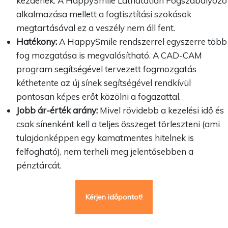
kezdenek. A HappySmile Láthatatlan Fogszabályozó
alkalmazása mellett a fogtisztítási szokások
megtartásával ez a veszély nem áll fent.
Hatékony:
A HappySmile rendszerrel egyszerre több
fog mozgatása is megvalósítható. A CAD-CAM
program segítségével tervezett fogmozgatás
kéthetente az új sínek segítségével rendkívül
pontosan képes erőt közölni a fogazattal.
Jobb ár-érték arány:
Mivel rövidebb a kezelési idő és
csak sínenként kell a teljes összeget törleszteni (ami
tulajdonképpen egy kamatmentes hitelnek is
felfogható), nem terheli meg jelentősebben a
pénztárcát.
Kérjen időpontot!