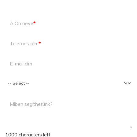
A Ön neve
*
Telefonszám
*
E-mail cím
Miben segíthetünk?
1000
characters left