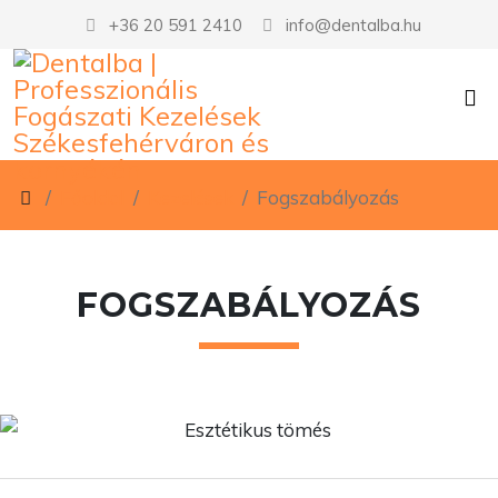
+36 20 591 2410
info@dentalba.hu
Főoldal
Kezelések
Fogszabályozás
FOGSZABÁLYOZÁS