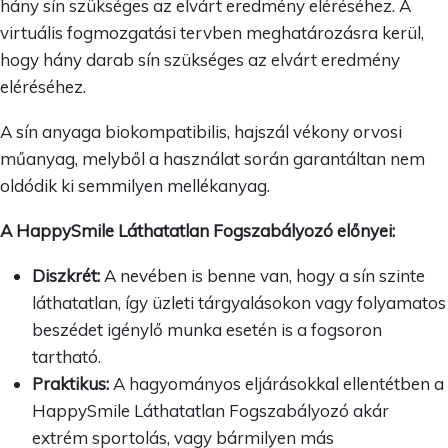
hány sín szükséges az elvárt eredmény eléréséhez. A
virtuális fogmozgatási tervben meghatározásra kerül,
hogy hány darab sín szükséges az elvárt eredmény
eléréséhez.
A sín anyaga biokompatibilis, hajszál vékony orvosi
műanyag, melyből a használat során garantáltan nem
oldódik ki semmilyen mellékanyag.
A HappySmile Láthatatlan Fogszabályozó előnyei:
Diszkrét:
A nevében is benne van, hogy a sín szinte
láthatatlan, így üzleti tárgyalásokon vagy folyamatos
beszédet igénylő munka esetén is a fogsoron
tartható.
Praktikus:
A hagyományos eljárásokkal ellentétben a
HappySmile Láthatatlan Fogszabályozó akár
extrém sportolás, vagy bármilyen más