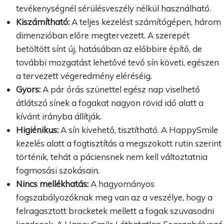
tevékenységnél sérülésveszély nélkül használható.
Kiszámítható:
A teljes kezelést számítógépen, három
dimenzióban előre megtervezett. A szerepét
betöltött sínt új, hatásában az előbbire építő, de
további mozgatást lehetővé tevő sín követi, egészen
a tervezett végeredmény eléréséig.
Gyors:
A pár órás szünettel egész nap viselhető
átlátszó sínek a fogakat nagyon rövid idő alatt a
kívánt irányba állítják.
Higiénikus:
A sín kivehető, tisztítható. A HappySmile
kezelés alatt a fogtisztítás a megszokott rutin szerint
történik, tehát a páciensnek nem kell változtatnia
fogmosási szokásain.
Nincs mellékhatás:
A hagyományos
fogszabályozóknak meg van az a veszélye, hogy a
felragasztott bracketek mellett a fogak szuvasodni