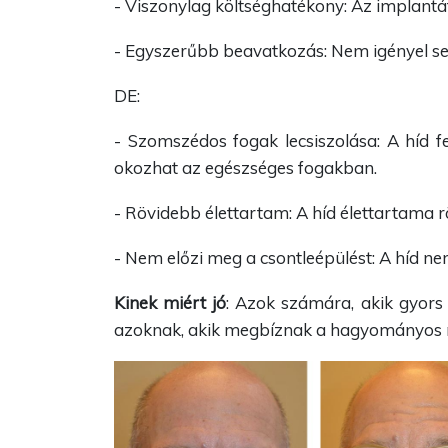
- Viszonylag költséghatékony: Az implantá
- Egyszerűbb beavatkozás: Nem igényel seb
DE:
- Szomszédos fogak lecsiszolása: A híd fe
okozhat az egészséges fogakban.
- Rövidebb élettartam: A híd élettartama r
- Nem előzi meg a csontleépülést: A híd nem
Kinek miért jó
: Azok számára, akik gyors
azoknak, akik megbíznak a hagyományos m