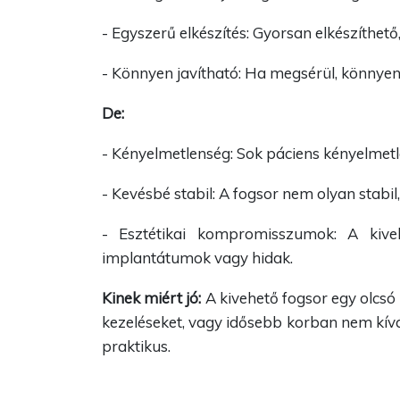
- Egyszerű elkészítés: Gyorsan elkészíthet
- Könnyen javítható: Ha megsérül, könnyen 
De:
- Kényelmetlenség: Sok páciens kényelmetle
- Kevésbé stabil: A fogsor nem olyan stabi
- Esztétikai kompromisszumok: A kive
implantátumok vagy hidak.
Kinek miért jó:
A kivehető fogsor egy olcs
kezeléseket, vagy idősebb korban nem kívá
praktikus.