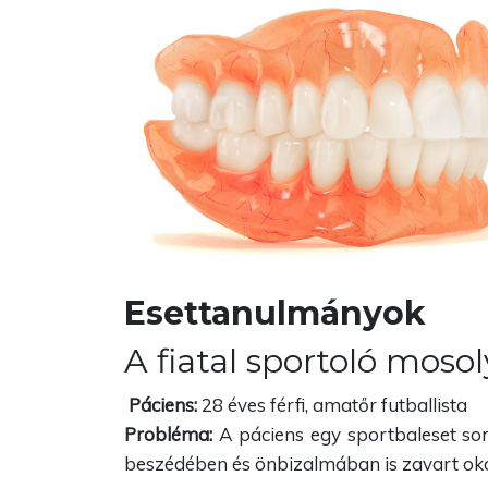
Esettanulmányok
A fiatal sportoló mosol
Páciens:
28 éves férfi, amatőr futballista
Probléma:
A páciens egy sportbaleset sorá
beszédében és önbizalmában is zavart okozo