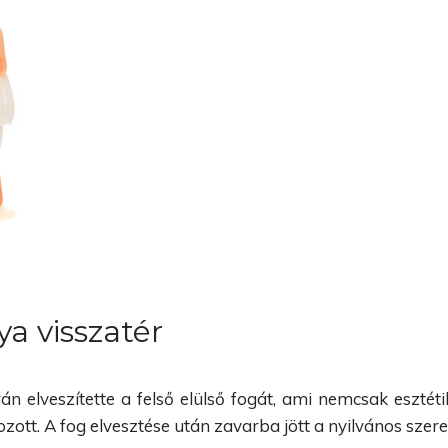
ya visszatér
n elveszítette a felső elülső fogát, ami nemcsak esztét
tt. A fog elvesztése után zavarba jött a nyilvános szerep