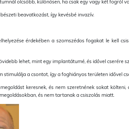
tumnál olcsóbb, különösen, ha csak egy vagy két fogról va
észeti beavatkozást, így kevésbé invazív.
lhelyezése érdekében a szomszédos fogakat le kell csis
övidebb lehet, mint egy implantátumé, és idővel cserére sz
 stimulálja a csontot, így a foghiányos területen idővel cs
 megoldást keresnek, és nem szeretnének sokat költeni, 
egoldásokban, és nem tartanak a csiszolás miatt.