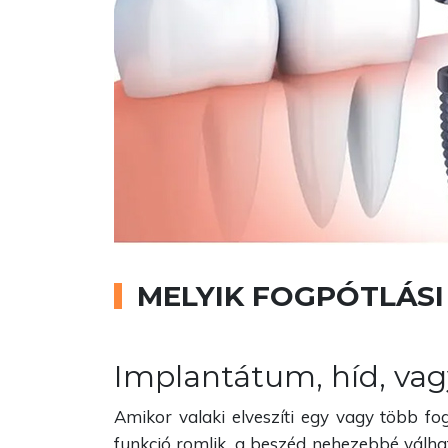
MELYIK FOGPÓTLÁSI
Implantátum, híd, vag
Amikor valaki elveszíti egy vagy több fo
funkció romlik, a beszéd nehezebbé válha