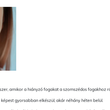
szer, amikor a hiányzó fogakat a szomszédos fogakhoz rög
épest gyorsabban elkészül, akár néhány héten belül.