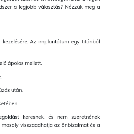
ódszer a legjobb választás? Nézzük meg a
 kezelésére. Az implantátum egy titánból
lő ápolás mellett.
.
úzás után.
setében.
egoldást keresnek, és nem szeretnének
 mosoly visszaadhatja az önbizalmat és a