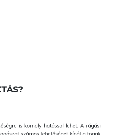
ZTÁS?
őségre is komoly hatással lehet. A rágási
fogászat számos lehetőséget kínál a fogak