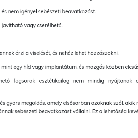
ő, és nem igényel sebészeti beavatkozást.
javítható vagy cserélhető.
nnek érzi a viselését, és nehéz lehet hozzászokni.
l, mint egy híd vagy implantátum, és mozgás közben elcsú
hető fogsorok esztétikailag nem mindig nyújtanak o
ó és gyors megoldás, amely elsősorban azoknak szól, ak
nnak sebészeti beavatkozást vállalni. Ez a lehetőség kev