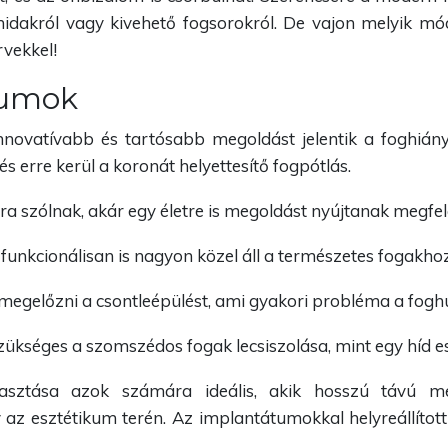
 hidakról vagy kivehető fogsorokról. De vajon melyik m
rvekkel!
tumok
nnovatívabb és tartósabb megoldást jelentik a foghiány
és erre kerül a koronát helyettesítő fogpótlás.
 szólnak, akár egy életre is megoldást nyújtanak megfele
 funkcionálisan is nagyon közel áll a természetes fogakhoz
 megelőzni a csontleépülést, ami gyakori probléma a fogh
ükséges a szomszédos fogak lecsiszolása, mint egy híd e
asztása azok számára ideális, akik hosszú távú m
z esztétikum terén. Az implantátumokkal helyreállított