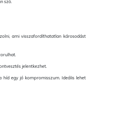
n szó.
zolni, ami visszafordíthatatlan károsodást
orulhat.
ontvesztés jelentkezhet.
a híd egy jó kompromisszum. Ideális lehet