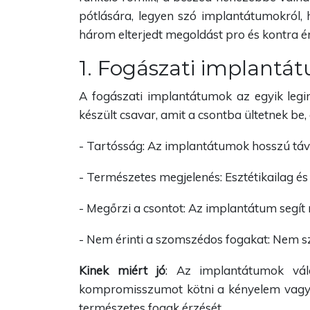
pótlására, legyen szó implantátumokról,
három elterjedt megoldást pro és kontra é
1. Fogászati implantá
A fogászati implantátumok az egyik legi
készült csavar, amit a csontba ültetnek be, 
- Tartósság: Az implantátumok hosszú távra
- Természetes megjelenés: Esztétikailag és
- Megőrzi a csontot: Az implantátum segít
- Nem érinti a szomszédos fogakat: Nem sz
Kinek miért jó
: Az implantátumok vál
kompromisszumot kötni a kényelem vagy a
természetes fogak érzését.