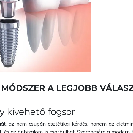
 MÓDSZER A LEGJOBB VÁLAS
y kivehető fogsor
gát, az nem csupán esztétikai kérdés, hanem az életmin
t, és az önbizalom is csorbulhat. Szerencsére a modern 